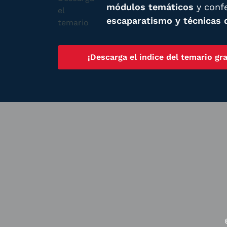
módulos temáticos
y conf
escaparatismo y técnicas 
¡Descarga el índice del temario gra