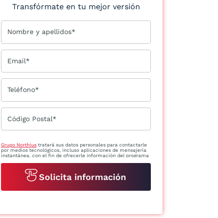
Transfórmate en tu mejor versión
Nombre y apellidos*
Email*
Teléfono*
Código Postal*
Grupo Northius
tratará sus datos personales para contactarle
por medios tecnológicos, incluso aplicaciones de mensajería
instantánea, con el fin de ofrecerle información del programa
formativo seleccionado o de otros directamente relacionados
con el interés manifestado y, en su caso, para tramitar la
contratación correspondiente. Compartiremos su solicitud con
las empresas que conforman el
Grupo Northius
, con el objeto de
que estas puedan hacerle llegar la mejor oferta de productos y
servicios de acuerdo a su petición. Quedan reconocidos los
derechos de acceso, rectificación, supresión, oposición,
limitación, tal y como se explica en la
Política de Privacidad
.