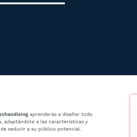
erchandising
aprenderás a diseñar todo
, adaptándote a las características y
 de seducir a su público potencial.