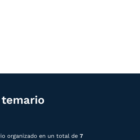
91%
Recomiendan su curso
l temario
io organizado en un total de
7