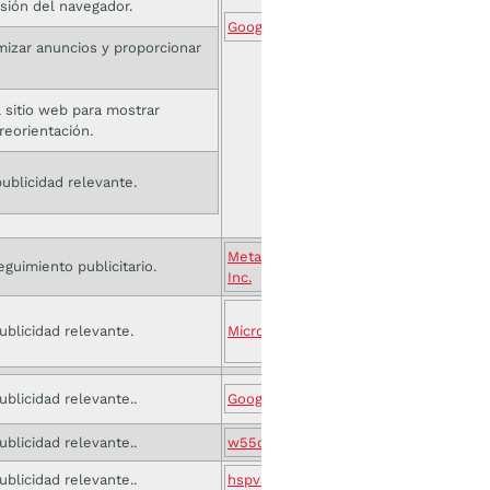
esión del navegador.
Google
timizar anuncios y proporcionar
l sitio web para mostrar
reorientación.
publicidad relevante.
Meta Platforms,
eguimiento publicitario.
Inc.
ublicidad relevante.
Microsoft
ublicidad relevante..
Google
ublicidad relevante..
w55c.net
ublicidad relevante..
hspvst.com