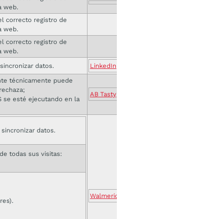
a web.
l correcto registro de
a web.
l correcto registro de
a web.
sincronizar datos.
LinkedIn
ante técnicamente puede
 rechaza;
AB Tasty
S se esté ejecutando en la
 sincronizar datos.
 de todas sus visitas:
Walmeric
res).