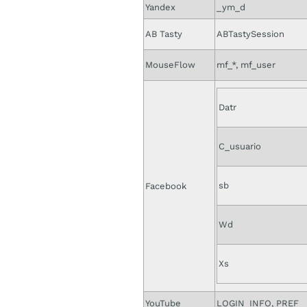
Yandex
_ym_d
AB Tasty
ABTastySession
MouseFlow
mf_*, mf_user
Datr
C_usuario
sb
Facebook
Wd
Xs
YouTube
LOGIN_INFO, PREF