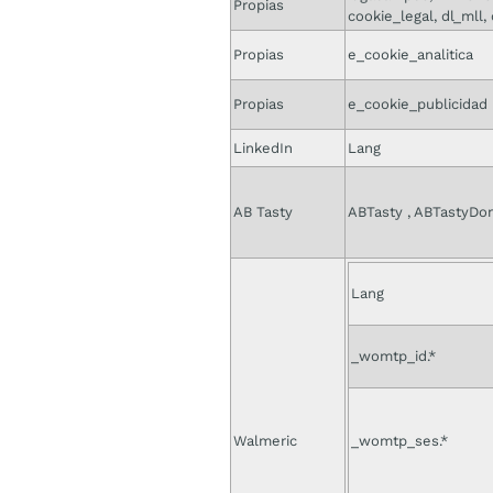
Propias
cookie_legal, dl_mll, 
Propias
e_cookie_analitica
Propias
e_cookie_publicidad
LinkedIn
Lang
AB Tasty
ABTasty , ABTastyDo
Lang
_womtp_id.*
Walmeric
_womtp_ses.*