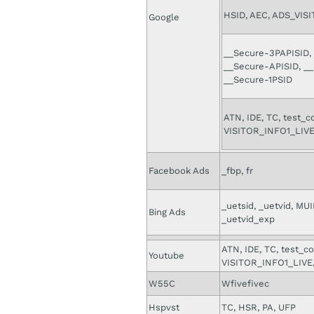
HSID, AEC, ADS_VIS
Google
__Secure-3PAPISID,
__Secure-APISID, __
__Secure-1PSID
ATN, IDE, TC, test_c
VISITOR_INFO1_LIVE,
Facebook Ads
_fbp, fr
_uetsid, _uetvid, MUI
Bing Ads
_uetvid_exp
ATN, IDE, TC, test_co
Youtube
VISITOR_INFO1_LIVE,
W55C
Wfivefivec
Hspvst
TC, HSR, PA, UFP