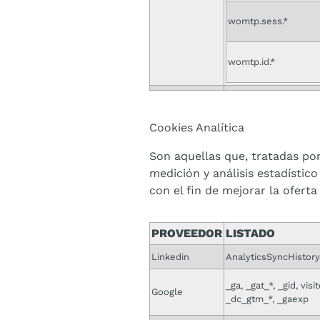
womtp.sess.*
womtp.id.*
Cookies Analítica
Son aquellas que, tratadas por
medición y análisis estadístico
con el fin de mejorar la oferta
PROVEEDOR
LISTADO
Linkedin
AnalyticsSyncHistory
_ga, _gat_*, _gid, visit
Google
_dc_gtm_*, _gaexp