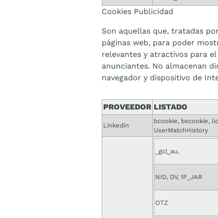
Cookies Publicidad
Son aquellas que, tratadas por
páginas web, para poder mostr
relevantes y atractivos para el
anunciantes. No almacenan dir
navegador y dispositivo de Int
PROVEEDOR
LISTADO
bcookie, bscookie, lid
Linkedin
UserMatchHistory
_gcl_au,
NID, DV, 1P_JAR
OTZ