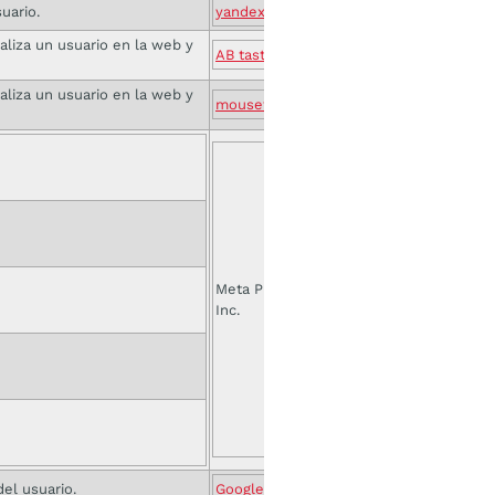
suario.
yandex.com
ealiza un usuario en la web y
AB tasty
ealiza un usuario en la web y
mouseflow.com
Meta Platforms,
Inc.
el usuario.
Google