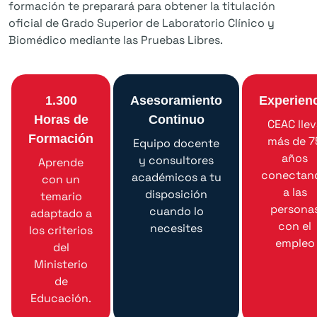
formación te preparará para obtener la titulación
oficial de Grado Superior de Laboratorio Clínico y
Biomédico mediante las Pruebas Libres.
1.300
Asesoramiento
Experien
Horas de
Continuo
CEAC llev
Formación
más de 7
Equipo docente
años
y consultores
Aprende
conectan
académicos a tu
con un
a las
disposición
temario
persona
cuando lo
adaptado a
con el
necesites
los criterios
empleo
del
Ministerio
de
Educación.