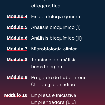
citogenética
Fisiopatología general
Módulo 4
Análisis bioquímico (I)
Módulo 5
Análisis bioquímico (II)
Módulo 6
Microbiología clínica
Módulo 7
Técnicas de análisis
Módulo 8
hematológico
Proyecto de Laboratorio
Módulo 9
Clínico y biomédico
Empresa e Iniciativa
Módulo 10
Emprendedora (EIE)