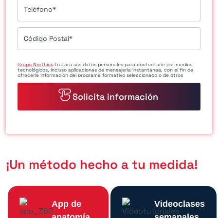
Teléfono*
Código Postal*
Grupo Northius
tratará sus datos personales para contactarle por medios
tecnológicos, incluso aplicaciones de mensajería instantánea, con el fin de
ofrecerle información del programa formativo seleccionado o de otros
directamente relacionados con el interés manifestado y, en su caso, para
tramitar la contratación correspondiente. Compartiremos su solicitud con las
empresas que conforman el
Grupo Northius
, con el objeto de que estas
puedan hacerle llegar la mejor oferta de productos y servicios de acuerdo a su
petición. Quedan reconocidos los derechos de acceso, rectificación, supresión,
oposición, limitación, tal y como se explica en la
Política de Privacidad
.
¡Un método hecho a tu medida!
App de
Videoclases
anatomía
semanales