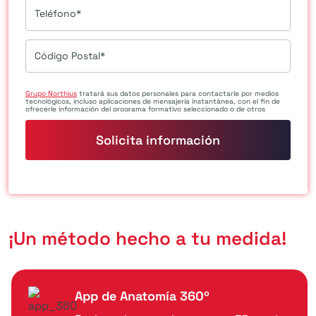
Teléfono*
Código Postal*
Grupo Northius
tratará sus datos personales para contactarle por medios
tecnológicos, incluso aplicaciones de mensajería instantánea, con el fin de
ofrecerle información del programa formativo seleccionado o de otros
directamente relacionados con el interés manifestado y, en su caso, para
tramitar la contratación correspondiente. Compartiremos su solicitud con las
empresas que conforman el
Grupo Northius
, con el objeto de que estas
puedan hacerle llegar la mejor oferta de productos y servicios de acuerdo a su
petición. Quedan reconocidos los derechos de acceso, rectificación, supresión,
oposición, limitación, tal y como se explica en la
Política de Privacidad
.
¡Un método hecho a tu medida!
App de Anatomía 360º