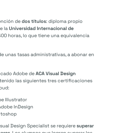
tención de
dos títulos
: diploma propio
de la
Universidad Internacional de
400 horas, lo que tiene una equivalencia
de unas tasas administrativas, a abonar en
ificado Adobe de
ACA Visual Design
nido las siguientes tres certificaciones
oud:
e Illustrator
 Adobe InDesign
otoshop
sual Design Specialist se requiere
superar
wares
. Los alumnos que logren superar los