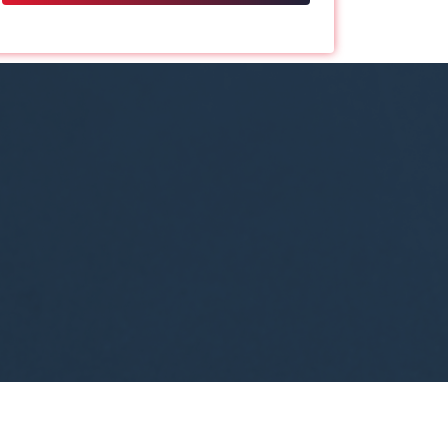
derechos de acceso, rectificación, supresión, oposición,
limitación, tal y como se explica en la
Política de Privacidad
.