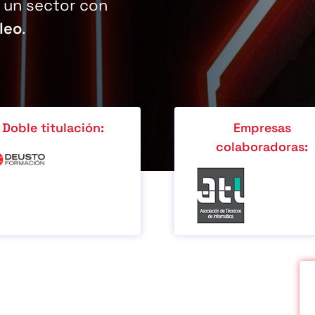
: un sector con
leo
.
Doble titulación:
Empresas
colaboradoras: