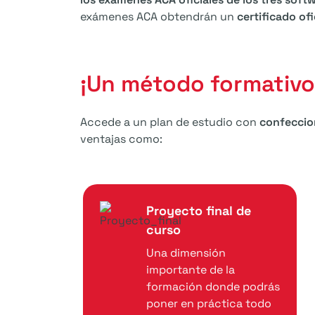
exámenes ACA obtendrán un
certificado of
¡Un método formativo
Accede a un plan de estudio con
confeccio
ventajas como:
Proyecto final de
curso
Una dimensión
importante de la
formación donde podrás
poner en práctica todo