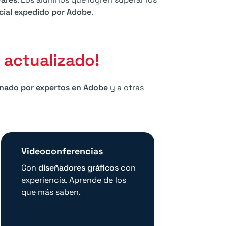
icial expedido por Adobe
.
 actualizado!
nado por expertos en Adobe
y a otras
Videoconferencias
Vi
Con
diseñadores gráficos
con
Ac
experiencia. Aprende de los
on
que más saben.
Pho
InD