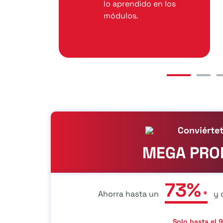
lo aprendido en los
módulos.
Conviérte
MEGA PRO
73%
Ahorra hasta un
*
y 
Solo hasta el
9