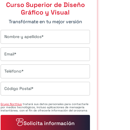
Curso Superior de Diseño
Gráfico y Visual
Transfórmate en tu mejor versión
Nombre y apellidos*
Email*
Teléfono*
Código Postal*
Grupo Northius
tratará sus datos personales para contactarle
por medios tecnológicos, incluso aplicaciones de mensajería
instantánea, con el fin de ofrecerle información del programa
formativo seleccionado o de otros directamente relacionados
con el interés manifestado y, en su caso, para tramitar la
contratación correspondiente. Compartiremos su solicitud con
las empresas que conforman el
Grupo Northius
, con el objeto de
que estas puedan hacerle llegar la mejor oferta de productos y
servicios de acuerdo a su petición. Quedan reconocidos los